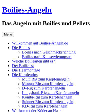
Skip
Boilies-Angeln
to
content
Das Angeln mit Boilies und Pellets
Menu
Willkommen auf Boilies-Angeln.de
Die Boilies
Boilies nach Geschmacksrichtung
Boilies nach Konservierungsart
Welche Boiliearten gibt es?
Der Boilietest
Die Haarmontage
Die Karpfenrigs
Multi Rig zum Karpfenangeln
Maggot Rig zum Karpfenangeln
D–Rig zum Karpfenangeln
Longshank-Rig zum Karpfenangeln
Kombi-Rig zum Karpfenangeln
Spinner Rig zum Karpfenangeln
KD-Rig zum Karpfenangeln
Wie kommt der Köder an Haar