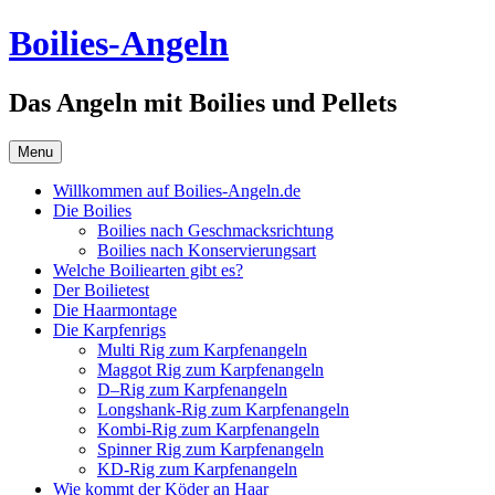
Skip
Boilies-Angeln
to
content
Das Angeln mit Boilies und Pellets
Menu
Willkommen auf Boilies-Angeln.de
Die Boilies
Boilies nach Geschmacksrichtung
Boilies nach Konservierungsart
Welche Boiliearten gibt es?
Der Boilietest
Die Haarmontage
Die Karpfenrigs
Multi Rig zum Karpfenangeln
Maggot Rig zum Karpfenangeln
D–Rig zum Karpfenangeln
Longshank-Rig zum Karpfenangeln
Kombi-Rig zum Karpfenangeln
Spinner Rig zum Karpfenangeln
KD-Rig zum Karpfenangeln
Wie kommt der Köder an Haar