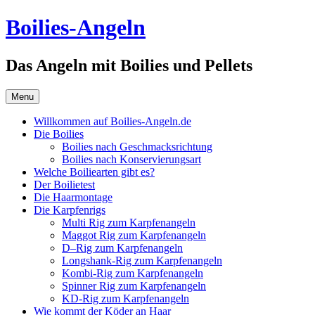
Skip
Boilies-Angeln
to
content
Das Angeln mit Boilies und Pellets
Menu
Willkommen auf Boilies-Angeln.de
Die Boilies
Boilies nach Geschmacksrichtung
Boilies nach Konservierungsart
Welche Boiliearten gibt es?
Der Boilietest
Die Haarmontage
Die Karpfenrigs
Multi Rig zum Karpfenangeln
Maggot Rig zum Karpfenangeln
D–Rig zum Karpfenangeln
Longshank-Rig zum Karpfenangeln
Kombi-Rig zum Karpfenangeln
Spinner Rig zum Karpfenangeln
KD-Rig zum Karpfenangeln
Wie kommt der Köder an Haar