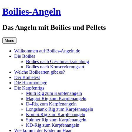
Skip
Boilies-Angeln
to
content
Das Angeln mit Boilies und Pellets
Menu
Willkommen auf Boilies-Angeln.de
Die Boilies
Boilies nach Geschmacksrichtung
Boilies nach Konservierungsart
Welche Boiliearten gibt es?
Der Boilietest
Die Haarmontage
Die Karpfenrigs
Multi Rig zum Karpfenangeln
Maggot Rig zum Karpfenangeln
D–Rig zum Karpfenangeln
Longshank-Rig zum Karpfenangeln
Kombi-Rig zum Karpfenangeln
Spinner Rig zum Karpfenangeln
KD-Rig zum Karpfenangeln
Wie kommt der Köder an Haar